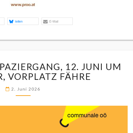
teilen
E-Mail
REGENBOGEN
AZIERGANG, 12. JUNI UM
SPAZIERGANG,
12.
R, VORPLATZ FÄHRE
JUNI
UM
2. Juni 2026
16:00
UHR,
VORPLATZ
FÄHRE