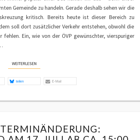
samten Gemeinde zu handeln. Gerade deshalb sehen wir die
reuzung kritisch. Bereits heute ist dieser Bereich zu
dem soll dort zusätzlicher Verkehr entstehen, obwohl die
fehlen. Ein, wie von der ÖVP gewünschter, vierspuriger
e…
WEITERLESEN
WEITERLESEN
teilen
E-Mail
ACHTUNG
 TERMINÄNDERUNG:
TERMINÄNDERUNG:
MARILLENSTAND
AM 17. JULI AB CA. 15:00