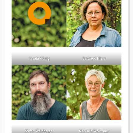
Ursula König
Gertraud Hizsa
Stefan Weinberger
Manuela Wolfmayr