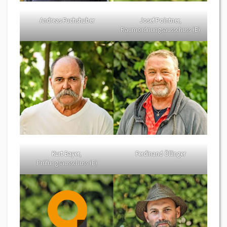
Andreas Fuchshuber
Josef Pointner
,
Raumordnungsausschuss (E)
Kurt Bayer
,
Ferdinand Öllinger
Prüfungsausschuss (E)