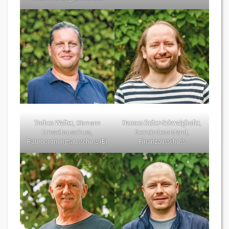
Torben Walter
, Obmann
Hannes Reiter-Schwaighofer
,
Umweltausschuss,
Gemeindevorstand,
Raumordnungsausschuss (E)
Finanzausschuss