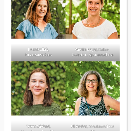
Petra Pollak
,
Karolin Mayer
, Kultur-,
Finanzausschuss
Freizeit- u. Sportausschuss
Teresa Wielend
,
Uli Gruber
, Sozialausschuss