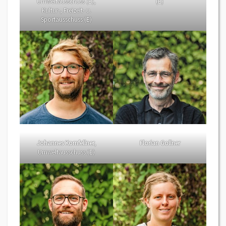
Umweltausschuss (E),
(E)
Kultur-, Freizeit- u.
Sportausschuss (E)
Johannes Kornfellner
,
Florian Gollner
Umweltausschuss (E)