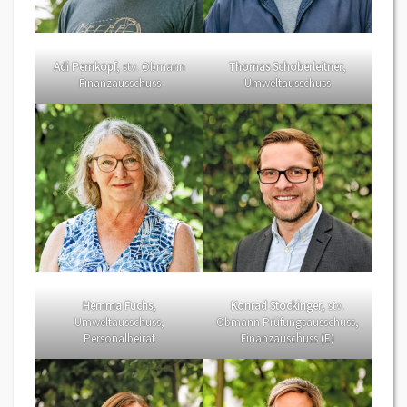
Adi Pernkopf
, stv. Obmann
Thomas Schoberleitner
,
Finanzausschuss
Umweltausschuss
Hemma Fuchs
,
Konrad Stockinger
, stv.
Umweltausschuss,
Obmann Prüfungsausschuss,
Personalbeirat
Finanzauschuss (E)