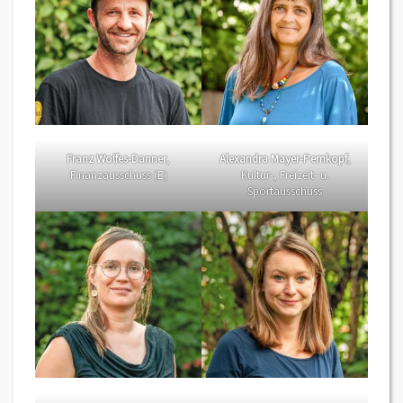
Franz Wolfes-Danner
,
Alexandra Mayer-Pernkopf
,
Finanzausschuss (E)
Kultur-, Freizeit- u.
Sportausschuss