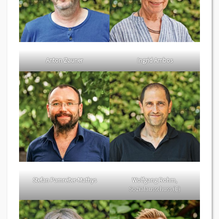
Anton Zauner
Ingrid Ambos
Stefan Parnreiter-Mathys
Wolfgang Rohm
,
Sozialausschuss (E)