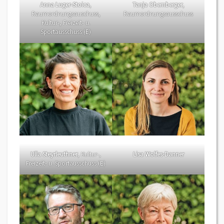
Anna Luger-Stoica
,
Tanja Obernberger
,
Raumordnungsauschuss,
Raumordnungsausschuss
Kultur-, Freizeit- u.
Sportausschuss (E)
Ulla Steyrleuthner
, Kultur-,
Lisa Wolfes-Danner
Freizeit- u. Sportausschuss (E)