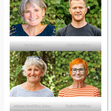
Eva Forstner
Michael Madlmayr
Johanna Kornfellner
, Kultur-,
Regina Schinkinger
Freizeit- u. Sportausschuss (E)