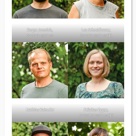
Roger Jomrich
,
Lea Schmidbauer
,
Sozialausschuss
Sozialausschuss (E)
Mathias Kaineder
Felicitas Egger
,
Umweltausschuss (E)