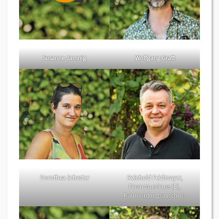
Susanne Jamnig
Wolfgang Gratt
Dorothea Schuster
Reinhold Feizlmayer
,
Finanzauschuss (E),
Raumordungsauschuss